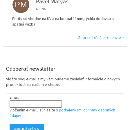
Pavel Matyáš
PM
Hodnotenie obchodu je 5 z 5 hviezdičiek.
6.6.2026
Ferity sú vhodné na KV a na koaxial 11mm,rýchla dodávka a
spätná väzba
Zobraziť ďalšie recenzie
Z
á
p
ä
Odoberať newsletter
t
Vložte svoj e-mail a my Vám budeme zasielať informácie o nových
i
produktoch na našom e-shope.
e
Email
Vložením e-mailu súhlasíte s
podmienkami ochrany osobných
údajov
PRIHLÁSIŤ SA