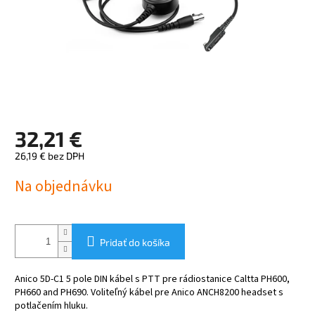
32,21 €
26,19 € bez DPH
Jednotková
Na objednávku
cena:
Pridať do košíka
Anico 5D-C1 5 pole DIN kábel s PTT pre rádiostanice Caltta PH600,
PH660 and PH690. Voliteľný kábel pre Anico ANCH8200 headset s
potlačením hluku.