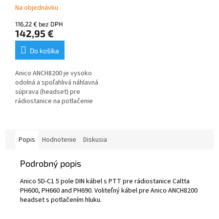
kábla
Na objednávku
116,22 € bez DPH
142,95 €
Do košíka
Anico ANCH8200 je vysoko
odolná a spoľahlivá náhlavná
súprava (headset) pre
rádiostanice na potlačenie
hluku s koženou čelenkou,
bez kábla (voliteľný kábel je
predávaný samostatne na
našom eshope). Headset je
Popis
Hodnotenie
Diskusia
ideálny pre činnosti v
priemyselných,
Podrobný popis
bezpečnostných a
stavebných prostrediach.
Anico 5D-C1 5 pole DIN kábel s PTT pre rádiostanice Caltta
Poskytuje vhodné riešenie
PH600, PH660 and PH690. Voliteľný kábel pre Anico ANCH8200
pre koncerty, festivaly,
headset s potlačením hluku.
športové udalosti, pri ktorých
je kvôli vysokému hluku