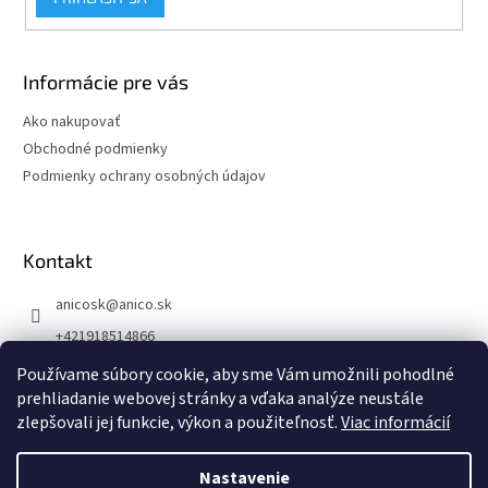
Informácie pre vás
Ako nakupovať
Obchodné podmienky
Podmienky ochrany osobných údajov
Kontakt
anicosk
@
anico.sk
+421918514866
ANICO Slovakia
Používame súbory cookie, aby sme Vám umožnili pohodlné
prehliadanie webovej stránky a vďaka analýze neustále
anico_slovakia
zlepšovali jej funkcie, výkon a použiteľnosť.
Viac informácií
Nastavenie
Vytvoril Shoptet