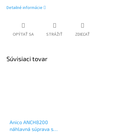
Detailné informácie
OPÝTAŤ SA
STRÁŽIŤ
ZDIEĽAŤ
Súvisiaci tovar
Anico ANCH8200
náhlavná súprava s
potlačením hluku, bez