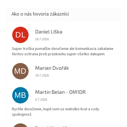
použitie bežných náhlavných
súprav nevhodné. Unikátnou
vlastnosťou produktu je, že
zlepšuje komunikáciu v
hlučných prostrediach a
zabezpečuje, aby ľudia mohli
Daniel Líška
DL
navzájom efektívne
Hodnotenie obchodu je 5 z 5 hviezdičiek.
komunikovať.
26.7.2026
Super troška pomalšie doručenie ale komunikacia zabalanie
feritov ochrana proti prasknutiu super všetko dakujem
Marian Dvořák
MD
Hodnotenie obchodu je 5 z 5 hviezdičiek.
19.7.2026
Martin Belan - OM1DR
MB
Hodnotenie obchodu je 5 z 5 hviezdičiek.
3.7.2026
Rychle doručenie, kupil som uz niekolko krat a vzdy
spokojnost.