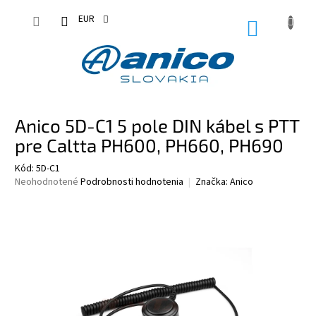
Prejsť
na
EUR
NÁKUPN
obsah
KOŠÍK
Anico 5D-C1 5 pole DIN kábel s PTT
pre Caltta PH600, PH660, PH690
Kód:
5D-C1
Priemerné
Neohodnotené
Podrobnosti hodnotenia
Značka:
Anico
hodnotenie
produktu
je
0,0
z
5
hviezdičiek.